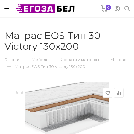
0
 в рассрочку
Матрас EOS Тип 30
Victory 130x200
электроника
Главная
Мебель
Кровати и матрасы
Матрасы
риферия
Матрас EOS Тип 30 Victory 130x200
ремонт
favorite_border
equalizer
струмент
оснабжение