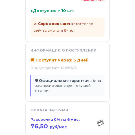
САМОВЫВОЗ
ификаты
●
Доступно: > 10 шт.
🔥
Спрос повышен:
этот товар
сейчас смотрят 8 чел.
ИНФОРМАЦИЯ О ПОСТУПЛЕНИИ
🚚 Поступит через: 5 дней
Ожидаемая дата: 14.08.2026
🛡 Официальная гарантия.
Цена
зафиксирована для текущей
партии.
ОПЛАТА ЧАСТЯМИ
Рассрочка 0% на 6 мес.
💳
76,50
руб/мес