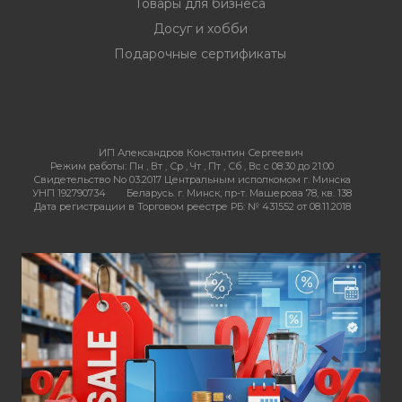
Товары для бизнеса
Досуг и хобби
Подарочные сертификаты
ИП Александров Константин Сергеевич
Режим работы:
Пн , Вт , Ср , Чт , Пт , Сб , Вс c 08:30 до 21:00
Свидетельство No 03.2017 Центральным исполкомом г. Минска
УНП 192790734
Беларусь. г. Минск, пр-т. Машерова 78, кв. 138
Дата регистрации в Торговом реестре РБ: № 431552 от 08.11.2018