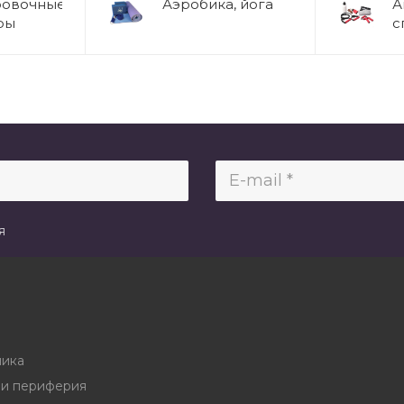
ровочные
Аэробика, йога
А
ры
с
я
ника
и периферия