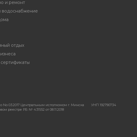
во и ремонт
и водоснабжение
дома
вный отдых
бизнеса
 сертификаты
о No 03.2017 Центральным исполкомом г. Минска
УНП 192790734
ом реестре РБ: № 431552 от 08.11.2018