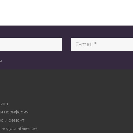
я
ника
и периферия
во и ремонт
и водоснабжение