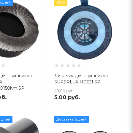
6 дней
-90%
для наушников
Динамик для наушников
X
SUPERLUX HD631 SP
O150hm SP
49,00
руб.
уб.
5,00
руб.
5 дней
Доставка 6 дней