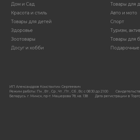
Дом и Сад
Товары для 
Красота и стиль
Авто и мото
Товары для детей
Спорт
Здоровье
Туризм, акти
Зоотовары
Товары для 
Досуг и хобби
Подарочные
ИП Александров Константин Сергеевич
Режим работы:
Пн , Вт , Ср , Чт , Пт , Сб , Вс c 08:30 до 21:00
Свидетельств
Беларусь. г. Минск, пр-т. Машерова 78, кв. 138
Дата регистрации в Торгов