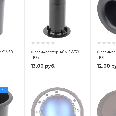
V SW39-
Фазоинвертор ACV SW39-
Фазоинве
1105
1101
13,00
руб.
12,00
р
дней