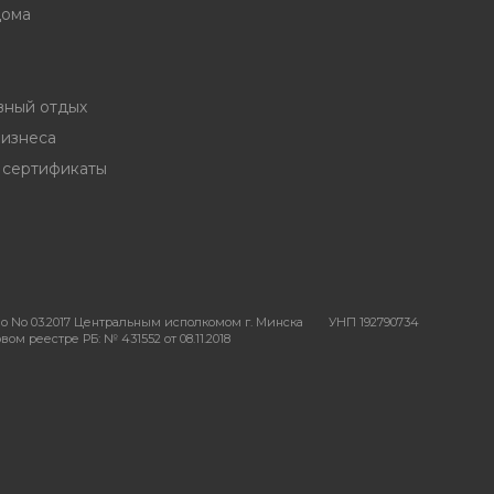
дома
вный отдых
бизнеса
 сертификаты
о No 03.2017 Центральным исполкомом г. Минска
УНП 192790734
ом реестре РБ: № 431552 от 08.11.2018