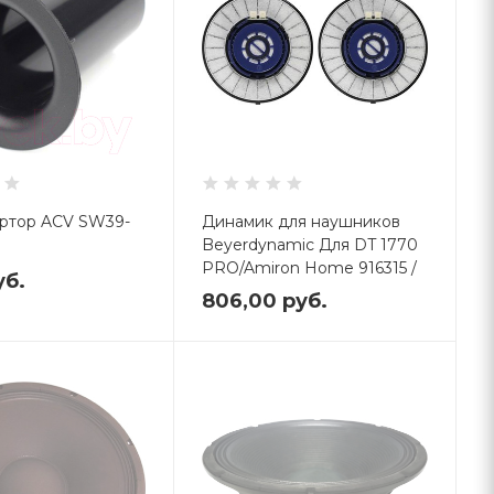
ртор ACV SW39-
Динамик для наушников
Beyerdynamic Для DT 1770
PRO/Amiron Home 916315 /
уб.
APC16147 (2шт)
806,00
руб.