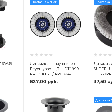
Доставка 6 дней
Доставка 
V SW39-
Динамик для наушников
Динамик 
Beyerdynamic Для DT 1990
SUPERLU
PRO 916825 / APC16147
HD660PR
827,00
руб.
37,50
р
Доставка 