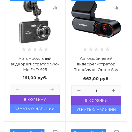
equalizer
equalizer
Автомобильный
Автомобильный
видеорегистратор Sho-
видеорегистратор
Me FHD-925
TrendVision Online Sky
4G
161,00
руб.
663,00
руб.
В КОРЗИНУ
В КОРЗИНУ
УЗНАТЬ О НАЛИЧИИ
УЗНАТЬ О НАЛИЧИИ