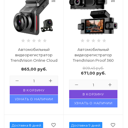
equalizer
equalizer
Автомобильный
Автомобильный
видеорегистратор
видеорегистратор
TrendVision Online Cloud
TrendVision Proof 360
4G
GPS
809,45
руб.
865,00
руб.
671,00
руб.
В КОРЗИНУ
В КОРЗИНУ
УЗНАТЬ О НАЛИЧИИ
УЗНАТЬ О НАЛИЧИИ
favorite_border
favorite_border
Доставка 8 дней
Доставка 9 дней