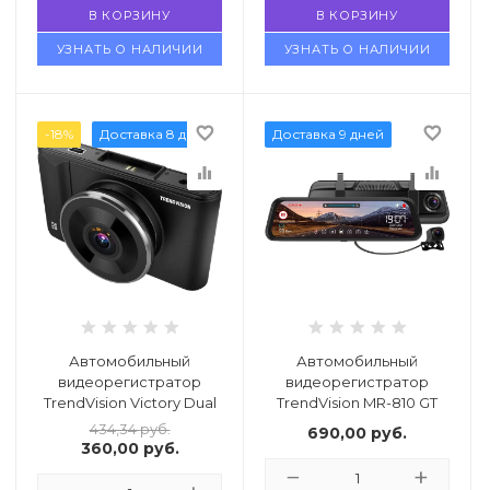
В КОРЗИНУ
В КОРЗИНУ
УЗНАТЬ О НАЛИЧИИ
УЗНАТЬ О НАЛИЧИИ
favorite_border
favorite_border
-18%
Доставка 8 дней
Доставка 9 дней
equalizer
equalizer
Автомобильный
Автомобильный
видеорегистратор
видеорегистратор
TrendVision Victory Dual
TrendVision MR-810 GT
434,34
руб.
690,00
руб.
360,00
руб.