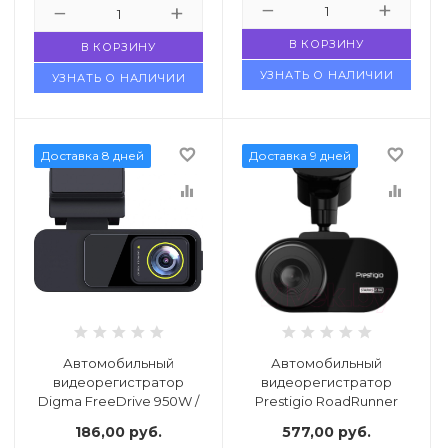
В КОРЗИНУ
В КОРЗИНУ
УЗНАТЬ О НАЛИЧИИ
УЗНАТЬ О НАЛИЧИИ
favorite_border
favorite_border
Доставка 8 дней
Доставка 9 дней
equalizer
equalizer
Автомобильный
Автомобильный
видеорегистратор
видеорегистратор
Digma FreeDrive 950W /
Prestigio RoadRunner
FD950W
460W
186,00
руб.
577,00
руб.