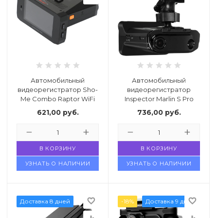
Автомобильный
Автомобильный
видеорегистратор Sho-
видеорегистратор
Me Combo Raptor WiFi
Inspector Marlin S Pro
621,00
руб.
736,00
руб.
В КОРЗИНУ
В КОРЗИНУ
УЗНАТЬ О НАЛИЧИИ
УЗНАТЬ О НАЛИЧИИ
favorite_border
favorite_border
Доставка 8 дней
-18%
Доставка 9 дней