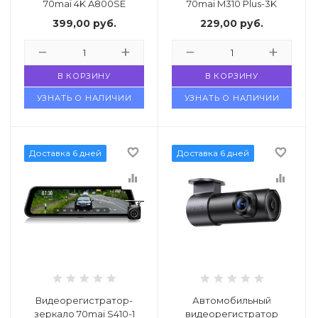
70mai 4K A800SE
70mai M310 Plus-3K
399,00
руб.
229,00
руб.
В КОРЗИНУ
В КОРЗИНУ
УЗНАТЬ О НАЛИЧИИ
УЗНАТЬ О НАЛИЧИИ
favorite_border
favorite_border
Доставка 6 дней
Доставка 6 дней
equalizer
equalizer
Видеорегистратор-
Автомобильный
зеркало 70mai S410-1
видеорегистратор