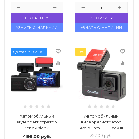
В КОРЗИНУ
В КОРЗИНУ
УЗНАТЬ О НАЛИЧИИ
УЗНАТЬ О НАЛИЧИИ
favorite_border
favorite_border
Доставка 8 дней
-8%
equalizer
equalizer
Автомобильный
Автомобильный
видеорегистратор
видеорегистратор
TrendVision X1
AdvoCam FD Black III
327,00
руб.
486,00
руб.