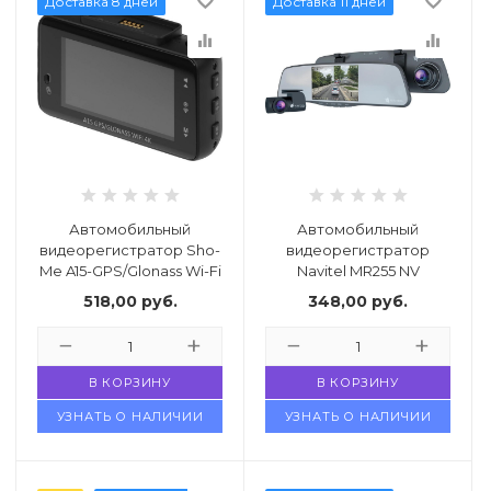
favorite_border
favorite_border
Доставка 8 дней
Доставка 11 дней
equalizer
equalizer
Автомобильный
Автомобильный
видеорегистратор Sho-
видеорегистратор
Me A15-GPS/Glonass Wi-Fi
Navitel MR255 NV
518,00
руб.
348,00
руб.
В КОРЗИНУ
В КОРЗИНУ
УЗНАТЬ О НАЛИЧИИ
УЗНАТЬ О НАЛИЧИИ