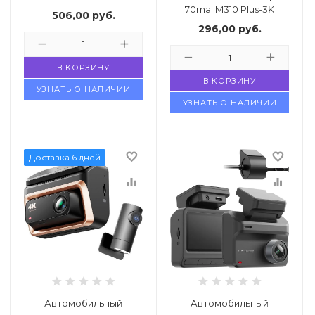
70mai M310 Plus-3K
506,00
руб.
296,00
руб.
В КОРЗИНУ
В КОРЗИНУ
УЗНАТЬ О НАЛИЧИИ
УЗНАТЬ О НАЛИЧИИ
favorite_border
favorite_border
Доставка 6 дней
equalizer
equalizer
Автомобильный
Автомобильный