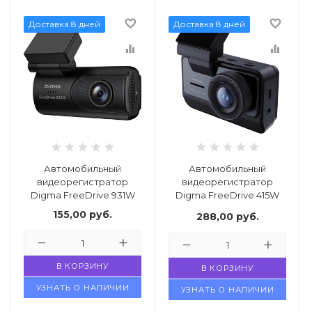
favorite_border
favorite_border
Доставка 8 дней
Доставка 8 дней
equalizer
equalizer
Автомобильный
Автомобильный
видеорегистратор
видеорегистратор
Digma FreeDrive 931W
Digma FreeDrive 415W
Max
155,00
руб.
288,00
руб.
В КОРЗИНУ
В КОРЗИНУ
УЗНАТЬ О НАЛИЧИИ
УЗНАТЬ О НАЛИЧИИ