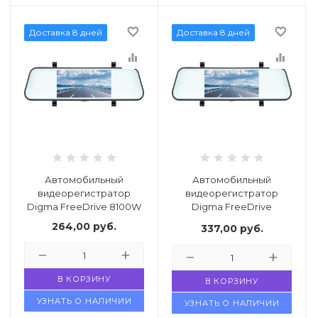
favorite_border
favorite_border
Доставка 8 дней
Доставка 8 дней
equalizer
equalizer
Автомобильный
Автомобильный
видеорегистратор
видеорегистратор
Digma FreeDrive 8100W
Digma FreeDrive
8100DW
264,00
руб.
337,00
руб.
В КОРЗИНУ
В КОРЗИНУ
УЗНАТЬ О НАЛИЧИИ
УЗНАТЬ О НАЛИЧИИ