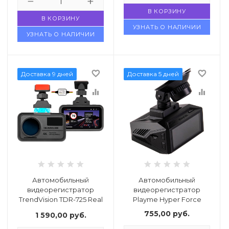
В КОРЗИНУ
В КОРЗИНУ
УЗНАТЬ О НАЛИЧИИ
УЗНАТЬ О НАЛИЧИИ
favorite_border
favorite_border
Доставка 9 дней
Доставка 5 дней
equalizer
equalizer
Автомобильный
Автомобильный
видеорегистратор
видеорегистратор
TrendVision TDR-725 Real
Playme Hyper Force
4K Max
755,00
руб.
1 590,00
руб.