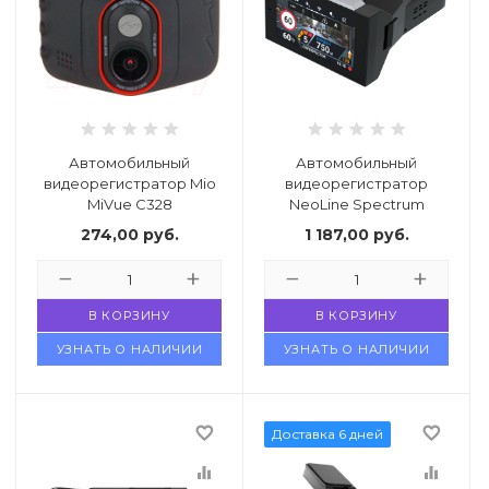
ификаты
Автомобильный
Автомобильный
видеорегистратор Mio
видеорегистратор
MiVue C328
NeoLine Spectrum
274,00
руб.
1 187,00
руб.
В КОРЗИНУ
В КОРЗИНУ
УЗНАТЬ О НАЛИЧИИ
УЗНАТЬ О НАЛИЧИИ
favorite_border
favorite_border
Доставка 6 дней
equalizer
equalizer