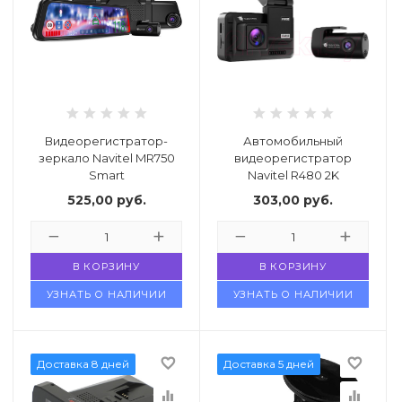
Видеорегистратор-
Автомобильный
зеркало Navitel MR750
видеорегистратор
Smart
Navitel R480 2K
525,00
руб.
303,00
руб.
В КОРЗИНУ
В КОРЗИНУ
УЗНАТЬ О НАЛИЧИИ
УЗНАТЬ О НАЛИЧИИ
favorite_border
favorite_border
Доставка 8 дней
Доставка 5 дней
equalizer
equalizer