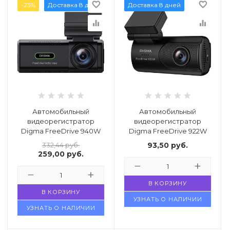
favorite_border
favorite_border
-23%
Доставка 8 дней
Доставка 8 дней
equalizer
equalizer
Автомобильный
Автомобильный
видеорегистратор
видеорегистратор
Digma FreeDrive 940W
Digma FreeDrive 922W
Max / FD940WM
332,44
руб.
93,50
руб.
259,00
руб.
В КОРЗИНУ
В КОРЗИНУ
УЗНАТЬ О НАЛИЧИИ
УЗНАТЬ О НАЛИЧИИ