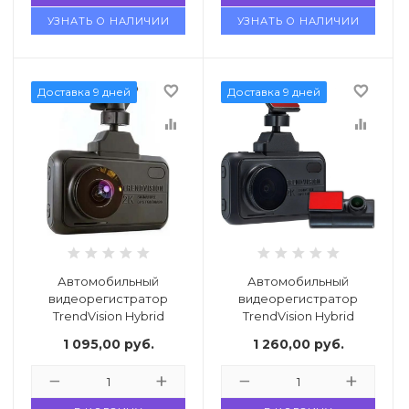
УЗНАТЬ О НАЛИЧИИ
УЗНАТЬ О НАЛИЧИИ
favorite_border
favorite_border
Доставка 9 дней
Доставка 9 дней
equalizer
equalizer
Автомобильный
Автомобильный
видеорегистратор
видеорегистратор
TrendVision Hybrid
TrendVision Hybrid
Signature EVO Wi
Signature EVO Wi 2CH
1 095,00
руб.
1 260,00
руб.