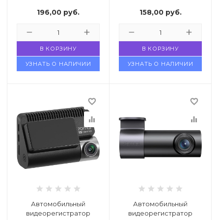
Focus 2K Duo
Videojet DUO
196,00
руб.
158,00
руб.
В КОРЗИНУ
В КОРЗИНУ
УЗНАТЬ О НАЛИЧИИ
УЗНАТЬ О НАЛИЧИИ
favorite_border
favorite_border
equalizer
equalizer
Автомобильный
Автомобильный
видеорегистратор
видеорегистратор