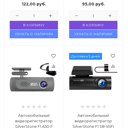
122,00
руб.
95,00
руб.
В КОРЗИНУ
В КОРЗИНУ
УЗНАТЬ О НАЛИЧИИ
УЗНАТЬ О НАЛИЧИИ
favorite_border
favorite_border
Доставка 5 дней
equalizer
equalizer
Автомобильный
Автомобильный
видеорегистратор
видеорегистратор
SilverStone F1 A50-F
SilverStone F1 S8-WiFi