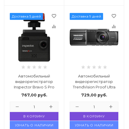
favorite_border
favorite_border
Доставка 5 дней
Доставка 9 дней
equalizer
equalizer
Автомобильный
Автомобильный
видеорегистратор
видеорегистратор
Inspector Bravo S Pro
TrendVision Proof Ultra
767,00
руб.
729,00
руб.
В КОРЗИНУ
В КОРЗИНУ
УЗНАТЬ О НАЛИЧИИ
УЗНАТЬ О НАЛИЧИИ