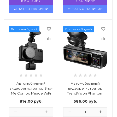
В КОРЗИНУ
В КОРЗИНУ
УЗНАТЬ О НАЛИЧИИ
УЗНАТЬ О НАЛИЧИИ
favorite_border
favorite_border
Доставка 8 дней
Доставка 8 дней
equalizer
equalizer
Автомобильный
Автомобильный
видеорегистратор Sho-
видеорегистратор
Me Combo Mirage WiFi
TrendVision Phantom
DUO
3CH GPS
814,00
руб.
686,00
руб.