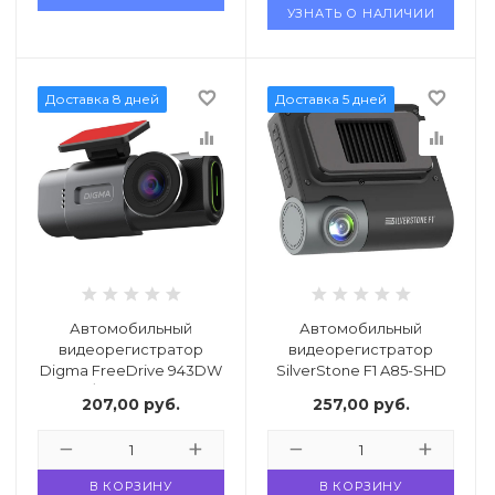
УЗНАТЬ О НАЛИЧИИ
favorite_border
favorite_border
Доставка 8 дней
Доставка 5 дней
equalizer
equalizer
Автомобильный
Автомобильный
видеорегистратор
видеорегистратор
Digma FreeDrive 943DW
SilverStone F1 A85-SHD
/ FD943DW
Poliscan 4K
207,00
руб.
257,00
руб.
В КОРЗИНУ
В КОРЗИНУ