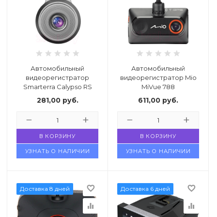
Автомобильный
Автомобильный
видеорегистратор
видеорегистратор Mio
Smarterra Calypso RS
MiVue 788
281,00
руб.
611,00
руб.
В КОРЗИНУ
В КОРЗИНУ
отдых
УЗНАТЬ О НАЛИЧИИ
УЗНАТЬ О НАЛИЧИИ
са
favorite_border
favorite_border
Доставка 8 дней
Доставка 6 дней
equalizer
equalizer