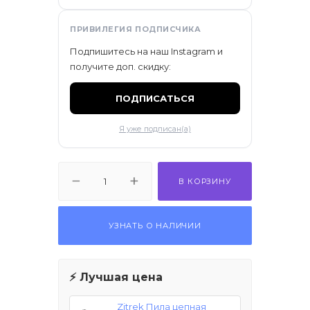
ификаты
ПРИВИЛЕГИЯ ПОДПИСЧИКА
Подпишитесь на наш Instagram и
получите доп. скидку:
ПОДПИСАТЬСЯ
Я уже подписан(а)
В КОРЗИНУ
УЗНАТЬ О НАЛИЧИИ
⚡ Лучшая цена
Zitrek Пила цепная