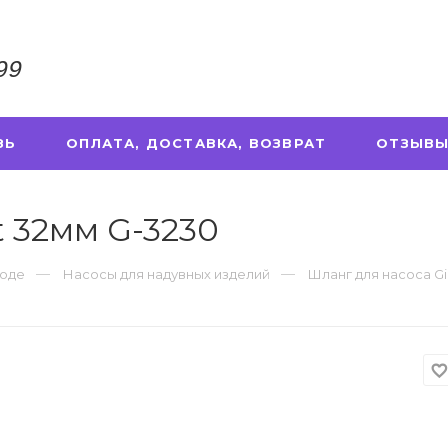
99
ЗЬ
ОПЛАТА, ДОСТАВКА, ВОЗВРАТ
ОТЗЫВЫ
t 32мм G-3230
роде
Насосы для надувных изделий
Шланг для насоса Gi
favorite_borde