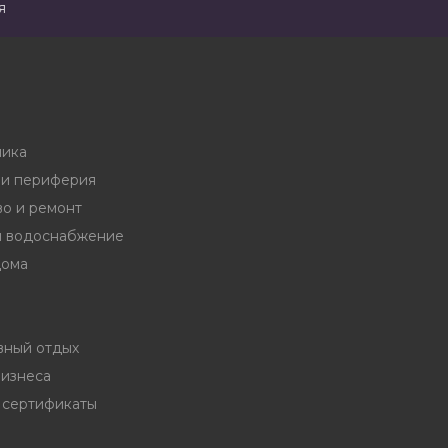
я
ника
и периферия
во и ремонт
и водоснабжение
дома
вный отдых
бизнеса
 сертификаты