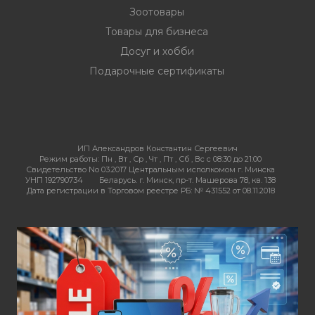
Зоотовары
Товары для бизнеса
Досуг и хобби
Подарочные сертификаты
ИП Александров Константин Сергеевич
Режим работы:
Пн , Вт , Ср , Чт , Пт , Сб , Вс c 08:30 до 21:00
Свидетельство No 03.2017 Центральным исполкомом г. Минска
УНП 192790734
Беларусь. г. Минск, пр-т. Машерова 78, кв. 138
Дата регистрации в Торговом реестре РБ: № 431552 от 08.11.2018