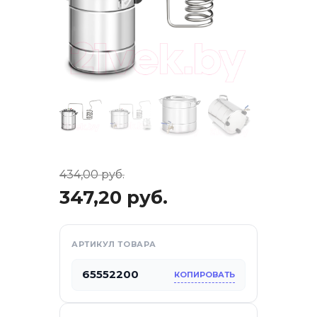
434,00
руб.
347,20
руб.
отдых
АРТИКУЛ ТОВАРА
са
65552200
КОПИРОВАТЬ