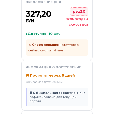
ПРЕДЛОЖЕНИЕ ДНЯ
ификаты
327,20
pvz20
ПРОМОКОД НА
BYN
САМОВЫВОЗ
●
Доступно: 10 шт.
🔥
Спрос повышен:
этот товар
сейчас смотрят 4 чел.
ИНФОРМАЦИЯ О ПОСТУПЛЕНИИ
🚚 Поступит через: 5 дней
Ожидаемая дата: 13.08.2026
🛡 Официальная гарантия.
Цена
зафиксирована для текущей
партии.