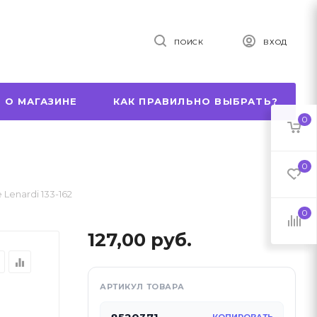
ПОИСК
ВХОД
 О МАГАЗИНЕ
КАК ПРАВИЛЬНО ВЫБРАТЬ?
0
0
Lenardi 133-162
0
127,00
руб.
r
equalizer
АРТИКУЛ ТОВАРА