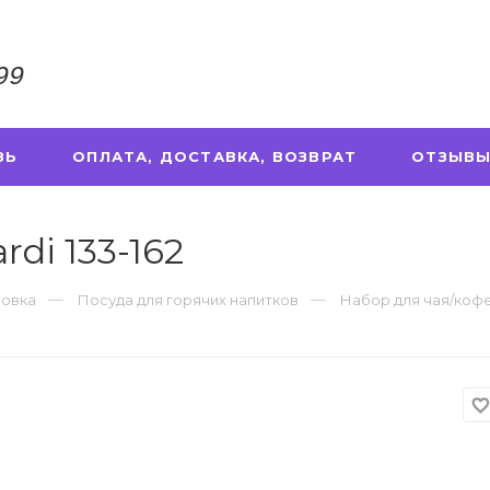
99
ЗЬ
ОПЛАТА, ДОСТАВКА, ВОЗВРАТ
ОТЗЫВЫ
di 133-162
ровка
Посуда для горячих напитков
Набор для чая/кофе 
favorite_borde