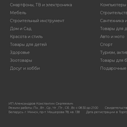
Смартфоны, ТВ и электроника
Компьютеры 
Мебель
Строительст
Строительный инструмент
Сантехника 
Дом и Сад
Товары для 
Красота и стиль
Авто и мото
Товары для детей
Спорт
Здоровье
Туризм, акти
Зоотовары
Товары для 
Досуг и хобби
Подарочные
ИП Александров Константин Сергеевич
Режим работы:
Пн , Вт , Ср , Чт , Пт , Сб , Вс c 08:30 до 21:00
Свидетельств
Беларусь. г. Минск, пр-т. Машерова 78, кв. 138
Дата регистрации в Торгов