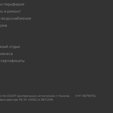
и периферия
во и ремонт
и водоснабжение
дома
вный отдых
бизнеса
 сертификаты
о No 03.2017 Центральным исполкомом г. Минска
УНП 192790734
ом реестре РБ: № 431552 от 08.11.2018