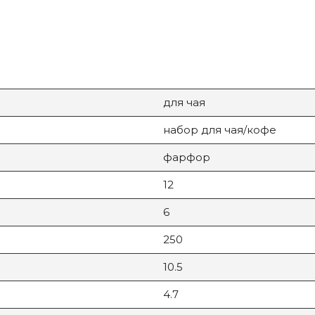
для чая
набор для чая/кофе
фарфор
12
6
250
10.5
4.7