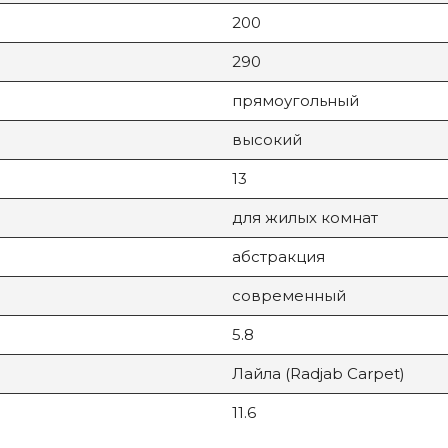
200
290
прямоугольный
высокий
13
для жилых комнат
абстракция
современный
5.8
Лайла (Radjab Carpet)
11.6