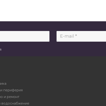
я
ника
и периферия
во и ремонт
и водоснабжение