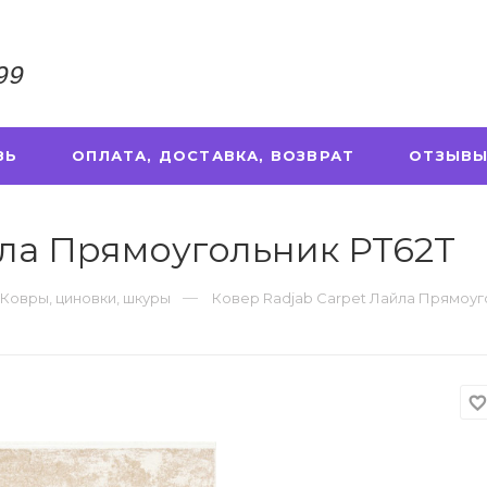
99
ЗЬ
ОПЛАТА, ДОСТАВКА, ВОЗВРАТ
ОТЗЫВЫ
йла Прямоугольник PT62T
Ковры, циновки, шкуры
Ковер Radjab Carpet Лайла Прямоуг
favorite_borde