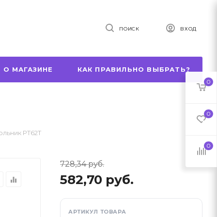
ПОИСК
ВХОД
 О МАГАЗИНЕ
КАК ПРАВИЛЬНО ВЫБРАТЬ?
0
0
ольник PT62T
0
728,34
руб.
582,70
руб.
r
equalizer
АРТИКУЛ ТОВАРА