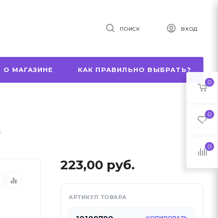
ПОИСК
ВХОД
 О МАГАЗИНЕ
КАК ПРАВИЛЬНО ВЫБРАТЬ?
0
0
Y
0
223,00
руб.
r
equalizer
АРТИКУЛ ТОВАРА