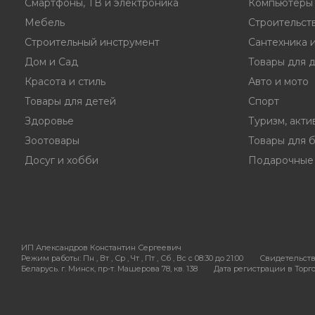
Смартфоны, ТВ и электроника
Компьютеры 
Мебель
Строительст
Строительный инструмент
Сантехника 
Дом и Сад
Товары для 
Красота и стиль
Авто и мото
Товары для детей
Спорт
Здоровье
Туризм, акти
Зоотовары
Товары для 
Досуг и хобби
Подарочные
ИП Александров Константин Сергеевич
Режим работы:
Пн , Вт , Ср , Чт , Пт , Сб , Вс c 08:30 до 21:00
Свидетельств
Беларусь. г. Минск, пр-т. Машерова 78, кв. 138
Дата регистрации в Торгов