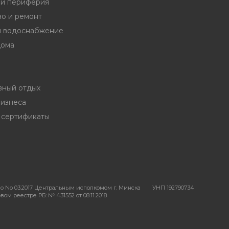
и периферия
во и ремонт
и водоснабжение
дома
вный отдых
бизнеса
 сертификаты
о No 03.2017 Центральным исполкомом г. Минска
УНП 192790734
ом реестре РБ: № 431552 от 08.11.2018