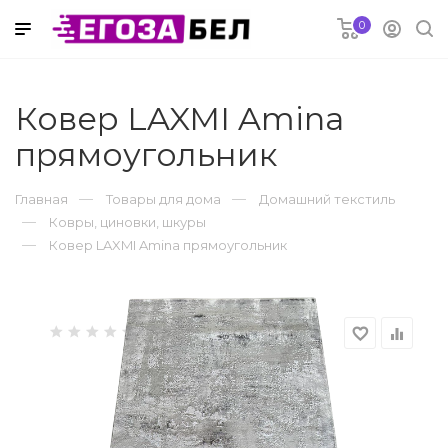
0
 в рассрочку
Ковер LAXMI Amina
прямоугольник
электроника
Главная
Товары для дома
Домашний текстиль
риферия
Ковры, циновки, шкуры
Ковер LAXMI Amina прямоугольник
ремонт
favorite_border
equalizer
струмент
оснабжение