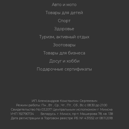
Авто и мото
Товары для детей
Спорт
Здоровье
Туризм, активный отдых
Зоотовары
Товары для бизнеса
Досуг и хобби
Подарочные сертификаты
ИП Александров Константин Сергеевич
Режим работы:
Пн , Вт , Ср , Чт , Пт , Сб , Вс c 08:30 до 21:00
Свидетельство No 03.2017 Центральным исполкомом г. Минска
УНП 192790734
Беларусь. г. Минск, пр-т. Машерова 78, кв. 138
Дата регистрации в Торговом реестре РБ: № 431552 от 08.11.2018