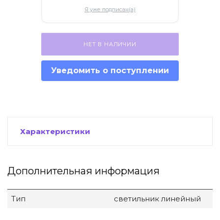
ификаты
Я уже подписан(а)
НЕТ В НАЛИЧИИ
Уведомить о поступлении
Характеристики
Дополнительная информация
Тип
светильник линейный