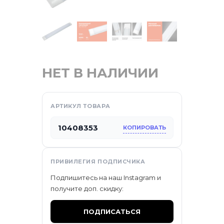
НЕТ В НАЛИЧИИ
АРТИКУЛ ТОВАРА
10408353
КОПИРОВАТЬ
отдых
ПРИВИЛЕГИЯ ПОДПИСЧИКА
Подпишитесь на наш Instagram и
са
получите доп. скидку:
ПОДПИСАТЬСЯ