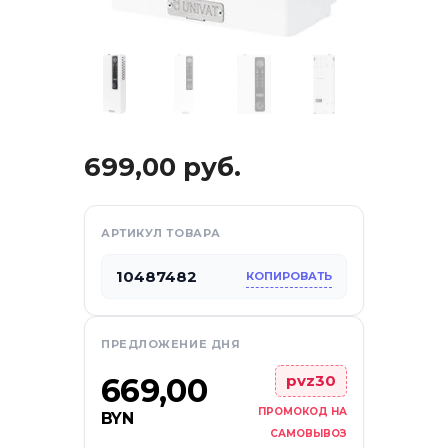
ификаты
699,00
руб.
АРТИКУЛ ТОВАРА
10487482
КОПИРОВАТЬ
ПРЕДЛОЖЕНИЕ ДНЯ
669,00
pvz30
ПРОМОКОД НА
BYN
САМОВЫВОЗ