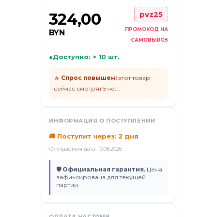
ификаты
324,00
pvz25
ПРОМОКОД НА
BYN
САМОВЫВОЗ
●
Доступно: > 10 шт.
🔥
Спрос повышен:
этот товар
сейчас смотрят 5 чел.
ИНФОРМАЦИЯ О ПОСТУПЛЕНИИ
🚚 Поступит через: 2 дня
Ожидаемая дата: 10.08.2026
🛡 Официальная гарантия.
Цена
зафиксирована для текущей
партии.
ОПЛАТА ЧАСТЯМИ