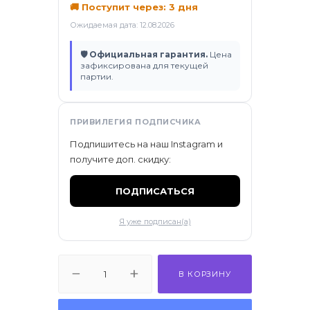
🚚 Поступит через: 3 дня
ификаты
Ожидаемая дата: 12.08.2026
🛡 Официальная гарантия.
Цена
зафиксирована для текущей
партии.
ПРИВИЛЕГИЯ ПОДПИСЧИКА
Подпишитесь на наш Instagram и
получите доп. скидку:
ПОДПИСАТЬСЯ
Я уже подписан(а)
В КОРЗИНУ