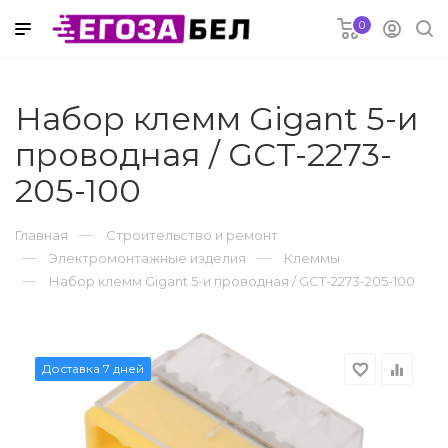
0
 в рассрочку
Набор клемм Gigant 5-и
проводная / GCT-2273-
электроника
205-100
риферия
Главная
Строительство и ремонт
Электромонтажные изделия
Клеммы
Набор клемм Gigant 5-и проводная / GCT-2273-205-100
ремонт
струмент
Доставка 7 дней
favorite_border
equalizer
оснабжение