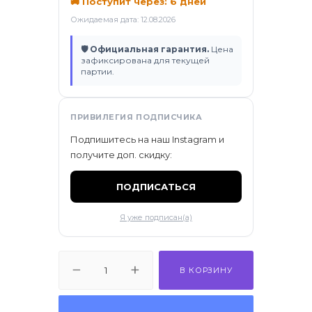
🚚 Поступит через: 6 дней
ификаты
Ожидаемая дата: 12.08.2026
🛡 Официальная гарантия.
Цена
зафиксирована для текущей
партии.
ПРИВИЛЕГИЯ ПОДПИСЧИКА
Подпишитесь на наш Instagram и
получите доп. скидку:
ПОДПИСАТЬСЯ
Я уже подписан(а)
В КОРЗИНУ