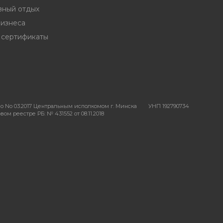
вный отдых
бизнеса
 сертификаты
о No 03.2017 Центральным исполкомом г. Минска
УНП 192790734
ом реестре РБ: № 431552 от 08.11.2018