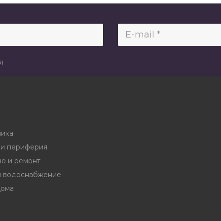
я
ника
и периферия
во и ремонт
и водоснабжение
дома