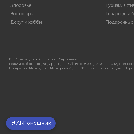
Здоровье
Туризм, акти
Зоотовары
Товары для 
Досуг и хобби
Подарочные
ИП Александров Константин Сергеевич
Режим работы:
Пн , Вт , Ср , Чт , Пт , Сб , Вс c 08:30 до 21:00
Свидетельств
Беларусь. г. Минск, пр-т. Машерова 78, кв. 138
Дата регистрации в Торгов
💬 AI-Помощник
Система интернет-магазинов beseller