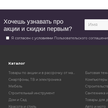
Хочешь узнавать про
акции и скидки первым?
Я согласен с условиями
Пользовательского соглашени
Каталог
Товары по акции и в рассрочку от магазина
Бытовая тех
Смартфоны, ТВ и электроника
Компьютеры 
Мебель
Строительст
Строительный инструмент
Сантехника 
Дом и Сад
Товары для 
Красота и стиль
Авто и мото