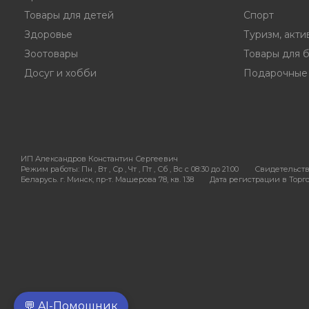
Товары для детей
Спорт
Здоровье
Туризм, акти
Зоотовары
Товары для 
Досуг и хобби
Подарочные
ИП Александров Константин Сергеевич
Режим работы:
Пн , Вт , Ср , Чт , Пт , Сб , Вс c 08:30 до 21:00
Свидетельств
Беларусь. г. Минск, пр-т. Машерова 78, кв. 138
Дата регистрации в Торгов
💬 AI-Помощник