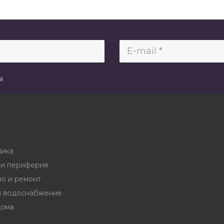
я
ника
и периферия
во и ремонт
и водоснабжение
дома