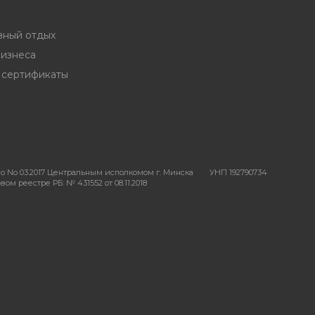
вный отдых
бизнеса
 сертификаты
о No 03.2017 Центральным исполкомом г. Минска
УНП 192790734
ом реестре РБ: № 431552 от 08.11.2018