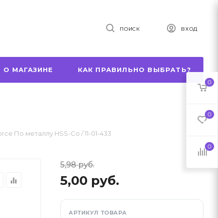
ПОИСК
ВХОД
 О МАГАЗИНЕ
КАК ПРАВИЛЬНО ВЫБРАТЬ?
0
0
orce По металлу HSS-Co / 11-01-433
0
5,98
руб.
5,00
руб.
r
equalizer
АРТИКУЛ ТОВАРА