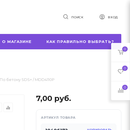
ПОИСК
ВХОД
 О МАГАЗИНЕ
КАК ПРАВИЛЬНО ВЫБРАТЬ?
0
0
 По бетону SDS+ / MDD4110P
0
7,00
руб.
r
equalizer
АРТИКУЛ ТОВАРА