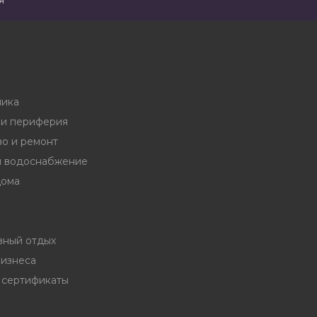
я
ника
и периферия
во и ремонт
и водоснабжение
дома
вный отдых
бизнеса
 сертификаты