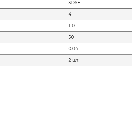
SDS+
4
110
50
0.04
2 шт.