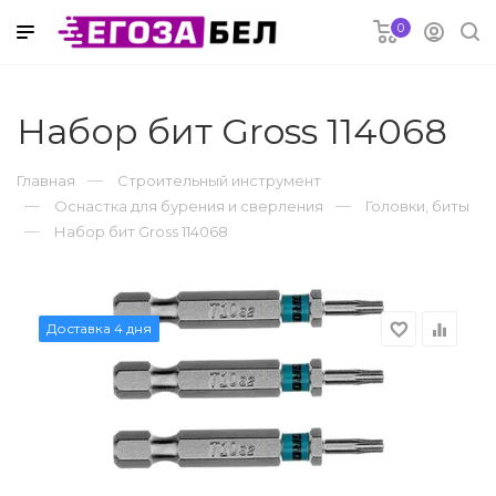
0
 в рассрочку
Набор бит Gross 114068
Главная
Строительный инструмент
электроника
Оснастка для бурения и сверления
Головки, биты
Набор бит Gross 114068
риферия
Доставка 4 дня
favorite_border
equalizer
ремонт
струмент
оснабжение