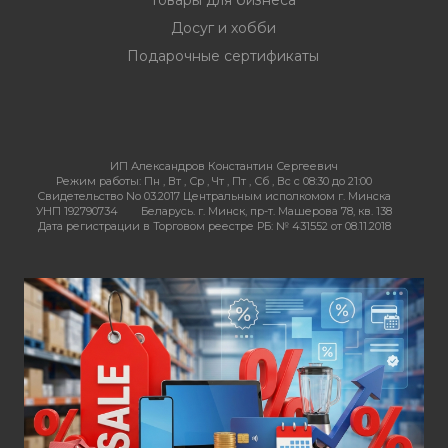
Товары для бизнеса
Досуг и хобби
Подарочные сертификаты
ИП Александров Константин Сергеевич
Режим работы:
Пн , Вт , Ср , Чт , Пт , Сб , Вс c 08:30 до 21:00
Свидетельство No 03.2017 Центральным исполкомом г. Минска
УНП 192790734
Беларусь. г. Минск, пр-т. Машерова 78, кв. 138
Дата регистрации в Торговом реестре РБ: № 431552 от 08.11.2018