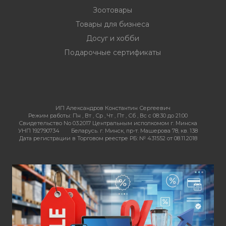
Зоотовары
Товары для бизнеса
Досуг и хобби
Подарочные сертификаты
ИП Александров Константин Сергеевич
Режим работы:
Пн , Вт , Ср , Чт , Пт , Сб , Вс c 08:30 до 21:00
Свидетельство No 03.2017 Центральным исполкомом г. Минска
УНП 192790734
Беларусь. г. Минск, пр-т. Машерова 78, кв. 138
Дата регистрации в Торговом реестре РБ: № 431552 от 08.11.2018