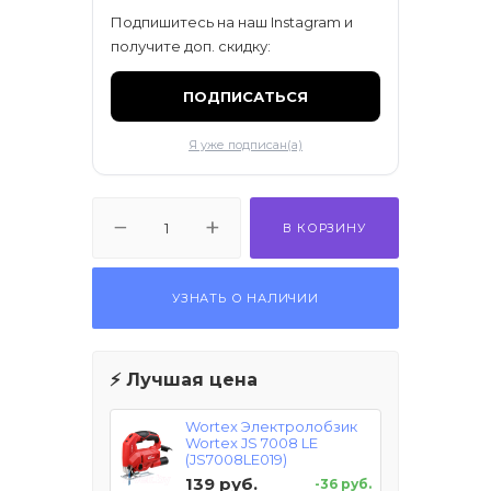
ификаты
Подпишитесь на наш Instagram и
получите доп. скидку:
ПОДПИСАТЬСЯ
Я уже подписан(а)
В КОРЗИНУ
УЗНАТЬ О НАЛИЧИИ
⚡ Лучшая цена
Wortex Электролобзик
Wortex JS 7008 LE
(JS7008LE019)
139 руб.
-36 руб.