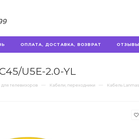
99
ЗЬ
ОПЛАТА, ДОСТАВКА, ВОЗВРАТ
ОТЗЫВЫ
C45/U5E-2.0-YL
 для телевизоров
Кабели, переходники
Кабель Lanmast
favorite_borde