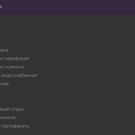
я
ника
и периферия
во и ремонт
и водоснабжение
дома
вный отдых
бизнеса
 сертификаты