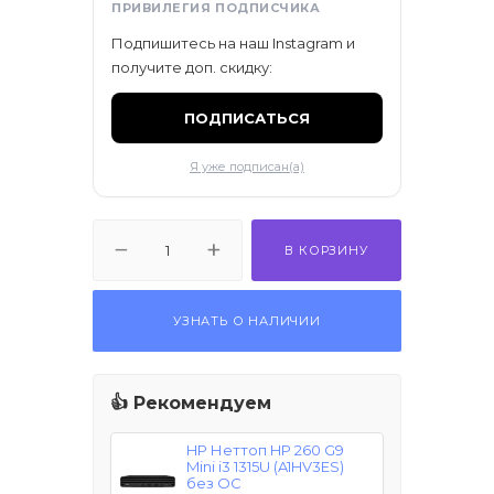
ПРИВИЛЕГИЯ ПОДПИСЧИКА
ификаты
Подпишитесь на наш Instagram и
получите доп. скидку:
ПОДПИСАТЬСЯ
Я уже подписан(а)
В КОРЗИНУ
УЗНАТЬ О НАЛИЧИИ
👍 Рекомендуем
HP Неттоп HP 260 G9
Mini i3 1315U (A1HV3ES)
без ОС