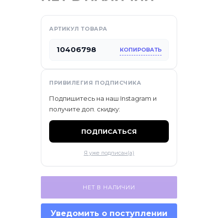
ификаты
АРТИКУЛ ТОВАРА
10406798
КОПИРОВАТЬ
ПРИВИЛЕГИЯ ПОДПИСЧИКА
Подпишитесь на наш Instagram и
получите доп. скидку:
ПОДПИСАТЬСЯ
Я уже подписан(а)
НЕТ В НАЛИЧИИ
Уведомить о поступлении