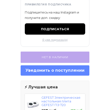
ификаты
ПРИВИЛЕГИЯ ПОДПИСЧИКА
Подпишитесь на наш Instagram и
получите доп. скидку:
ПОДПИСАТЬСЯ
Я уже подписан(а)
НЕТ В НАЛИЧИИ
Уведомить о поступлении
⚡ Лучшая цена
GEFEST Электрическая
настольная плита
GEFEST ПЭ 720