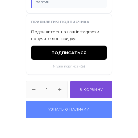
партии.
ификаты
ПРИВИЛЕГИЯ ПОДПИСЧИКА
Подпишитесь на наш Instagram и
получите доп. скидку:
ПОДПИСАТЬСЯ
Я уже подписан(а)
В КОРЗИНУ
УЗНАТЬ О НАЛИЧИИ