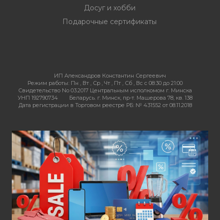
Досуг и хобби
Подарочные сертификаты
ИП Александров Константин Сергеевич
Режим работы:
Пн , Вт , Ср , Чт , Пт , Сб , Вс c 08:30 до 21:00
Свидетельство No 03.2017 Центральным исполкомом г. Минска
УНП 192790734
Беларусь. г. Минск, пр-т. Машерова 78, кв. 138
Дата регистрации в Торговом реестре РБ: № 431552 от 08.11.2018