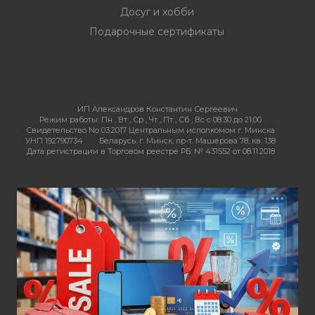
Досуг и хобби
Подарочные сертификаты
ИП Александров Константин Сергеевич
Режим работы:
Пн , Вт , Ср , Чт , Пт , Сб , Вс c 08:30 до 21:00
Свидетельство No 03.2017 Центральным исполкомом г. Минска
УНП 192790734
Беларусь. г. Минск, пр-т. Машерова 78, кв. 138
Дата регистрации в Торговом реестре РБ: № 431552 от 08.11.2018