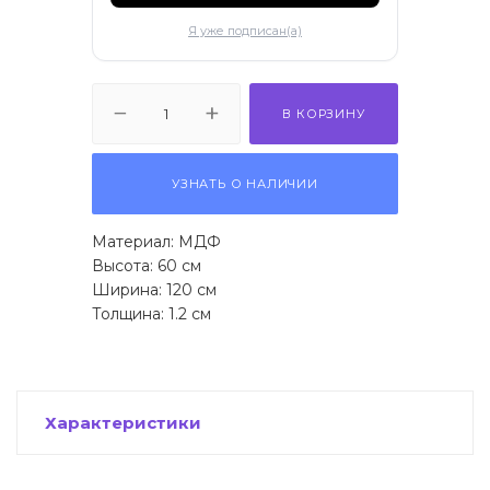
ификаты
Я уже подписан(а)
В КОРЗИНУ
УЗНАТЬ О НАЛИЧИИ
Материал: МДФ
Высота: 60 см
Ширина: 120 см
Толщина: 1.2 см
Характеристики