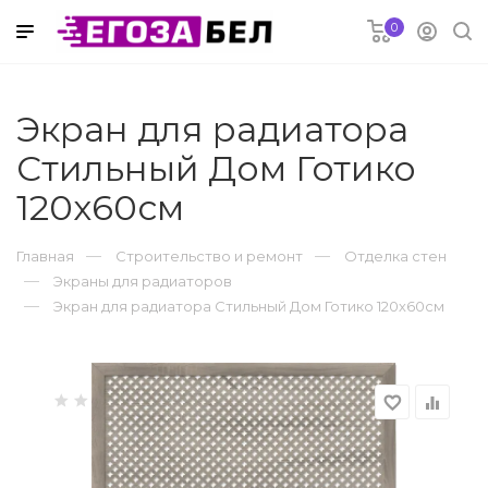
0
 в рассрочку
Экран для радиатора
Стильный Дом Готико
электроника
120х60см
риферия
Главная
Строительство и ремонт
Отделка стен
Экраны для радиаторов
Экран для радиатора Стильный Дом Готико 120х60см
ремонт
струмент
favorite_border
equalizer
оснабжение