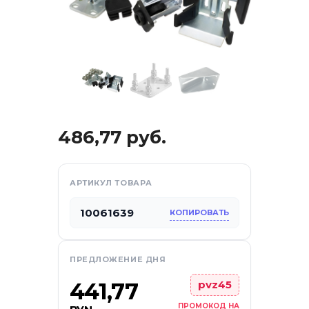
486,77
руб.
АРТИКУЛ ТОВАРА
отдых
10061639
КОПИРОВАТЬ
са
ПРЕДЛОЖЕНИЕ ДНЯ
441,77
pvz45
ПРОМОКОД НА