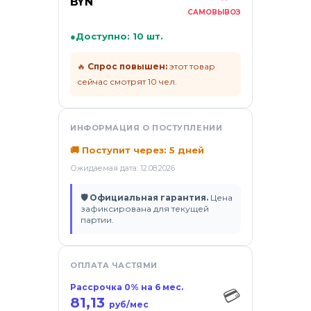
BYN
ификаты
САМОВЫВОЗ
●
Доступно: 10 шт.
🔥
Спрос повышен:
этот товар
сейчас смотрят 10 чел.
ИНФОРМАЦИЯ О ПОСТУПЛЕНИИ
🚚 Поступит через: 5 дней
Ожидаемая дата: 12.08.2026
🛡 Официальная гарантия.
Цена
зафиксирована для текущей
партии.
ОПЛАТА ЧАСТЯМИ
Рассрочка 0% на 6 мес.
💳
81,13
руб/мес