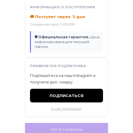
ификаты
ИНФОРМАЦИЯ О ПОСТУПЛЕНИИ
🚚 Поступит через: 3 дня
Ожидаемая дата: 12.08.2026
🛡 Официальная гарантия.
Цена
зафиксирована для текущей
партии.
ПРИВИЛЕГИЯ ПОДПИСЧИКА
Подпишитесь на наш Instagram и
получите доп. скидку:
ПОДПИСАТЬСЯ
Я уже подписан(а)
НЕТ В НАЛИЧИИ