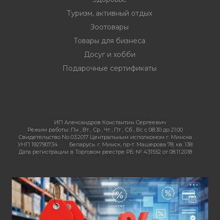
Туризм, активный отдых
Зоотовары
Товары для бизнеса
Досуг и хобби
Подарочные сертификаты
ИП Александров Константин Сергеевич
Режим работы:
Пн , Вт , Ср , Чт , Пт , Сб , Вс c 08:30 до 21:00
Свидетельство No 03.2017 Центральным исполкомом г. Минска
УНП 192790734
Беларусь. г. Минск, пр-т. Машерова 78, кв. 138
Дата регистрации в Торговом реестре РБ: № 431552 от 08.11.2018