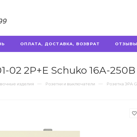
99
ЗЬ
ОПЛАТА, ДОСТАВКА, ВОЗВРАТ
ОТЗЫВЫ
01-02 2P+E Schuko 16А-250В
вочные изделия
Розетки и выключатели
Розетка ЭРА Ga
favorite_borde