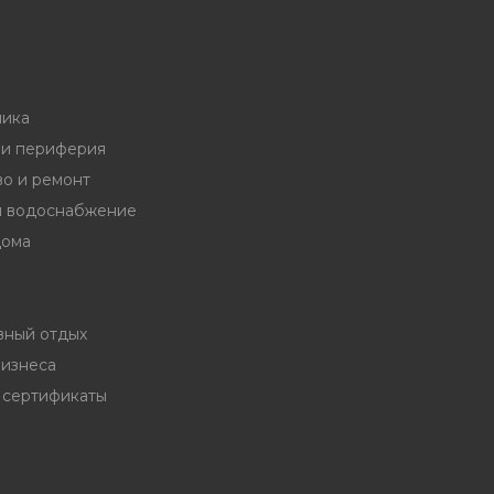
ника
и периферия
во и ремонт
и водоснабжение
дома
вный отдых
бизнеса
 сертификаты